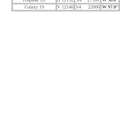
Galaxy 19
12146 V
22000 3/4
97.0° W