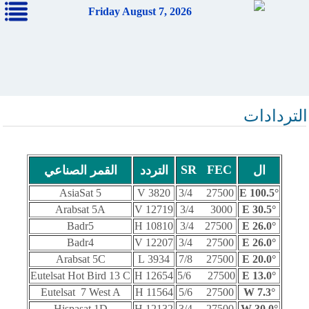
Friday August 7, 2026
التردادات
SR FEC
ال
التردد
القمر الصناعي
AsiaSat 5
3820 V
27500 3/4
100.5° E
Arabsat 5A
12719 V
3000 3/4
30.5° E
Badr5
10810 H
27500 3/4
26.0° E
Badr4
12207 V
27500 3/4
26.0° E
Arabsat 5C
3934 L
27500 7/8
20.0° E
Eutelsat Hot Bird 13 C
12654 H
27500 5/6
13.0° E
Eutelsat 7 West A
11564 H
27500 5/6
7.3° W
Hispasat 1D
12132 H
27500 3/4
30.0° W