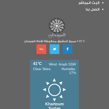
المجتمع
البث المباشر
السوداني
اتصل بنا
والتركي
بأنقرة
لقاء
© 2024 جميع الحقوق محفوظة لقناة السودان
خاص
مع
الدكتور
أمجد
فريد
41°C
Wind: 4mph SSW
Clear Skies
Humidity:
17%
خطاب
رئيس
الوزراء
Khartoum
أمام
Sudan