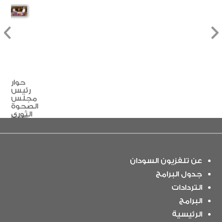
حوار
رئيس
مجلس
الصحوة
الثوري
السوداني
الشيخ
موسى
هلال
مع
عن تلفزيون السودان
تلفزيون
السودان
جدول البرامج
التردادات
خطاب
البرامج
البرهان
أمام
الرئيسية
رموز