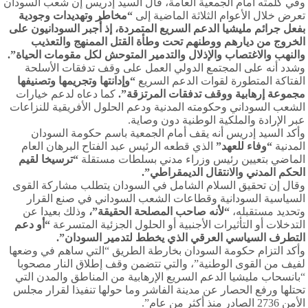
وفي كلمته أمام الجمعية العامة، قال السيد إدريس إن شعب السودان
تعرض خلال الأعوام الثلاثة الماضية إلى
“مخاطر وتهديدات وجودية
بفعل جرائم مليشيا الدعم السريع المتمردة، إذ أُجبر السودانيون على
الخروج من ديارهم ووطنهم تحت وطأة القتل الممنهج والتعذيب
والنهب والاغتصاب والإذلال والتدمير المتوحش لكل مقومات الحياة”.
وشدد أنه على المجتمع الدولي العمل على وقف تدفقات الأسلحة
الفتاكة المتطورة لقوات الدعم السريع
“وإدانتها وتجريمها وتصنيفها
مجموعة إرهابية ووقف تدفقات المرتزقة”.
كما دعاه لدعم خيارات
الشعب السوداني وحكومته المدنية ودعم الحلول الأفريقية للنزاعات
عبر الإرادة والملكية الوطنية دون وصاية.
وأكد السيد إدريس أنه يقف أمام الجمعية باسم حكومة السودان
المدنية
“وفاء للعهد”
الذي قطعه الرئيس عبد الفتاح البرهان العام
الماضي بتعيين رئيس وزراء مدني بسلطات مستقلة
“ترسيخا لقيم
الحكم المدني والانتقال الديمقراطي”.
وقال إن تحقيق السلام الشامل في السودان يتطلب مشاركة القوى
السياسية السودانية وقطاعات الشعب السوداني في صنع القرار
وتحديد مستقبله،
“لأنه صاحب المصلحة الحقيقة”،
وذلك بعيدا عن
التدخلات أو التأثيرات الأجنبية أو الحلول الجزئية المتسرعة
“أو دعم
التطرف السياسي العرقي الذي يخطط لتدمير السودان”.
وأكد التزام حكومة السودان بخارطة الطريق “التي ساهم في وضعها
لفيف من القوى الوطنية”، والتي تتضمن وقف إطلاق النار مصحوبا
“بانسحاب مليشيا الدعم السريع الإرهابية من المناطق والمدن التي
تحتلها ورفع الحصار عن مدينة الفاشر وما حولها تنفيذا لقرار مجلس
الأمن 2736 الصادر منذ أكثر من عام”.